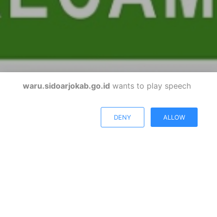
waru.sidoarjokab.go.id
wants to play speech
DENY
ALLOW
Kecamatan Waru
Kabupaten Sidoarjo